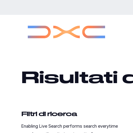
Passa
alla
pagina
principale
Risultati 
Filtri di ricerca
Enabling Live Search performs search everytime