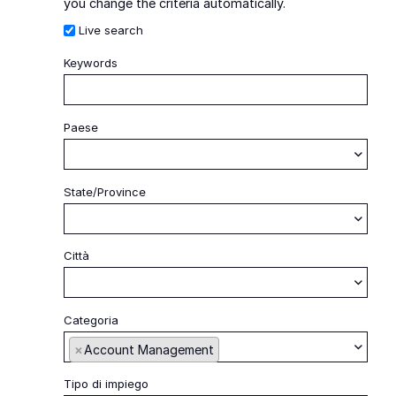
you change the criteria automatically.
Live search
Keywords
Iniz
Paese
Begin typing to find suggestions
State/Province
Begin typing to find suggestions
Città
Begin typing to find suggestions
Categoria
Begin typing to find sugges
×
Account Management
Tipo di impiego