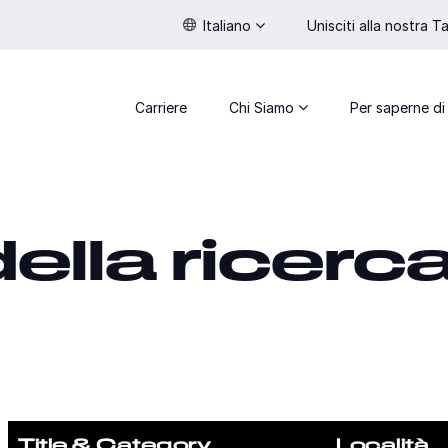
Italiano
Unisciti alla nostra 
Carriere
Chi Siamo
Per saperne di
della ricerc
Title & Category
Località