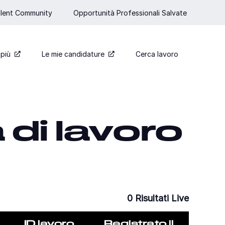
Talent Community
Opportunità Professionali Salvate
 più
Le mie candidature
Cerca lavoro
a di lavoro
0
Risultati Live
ID lavoro
Registrato il