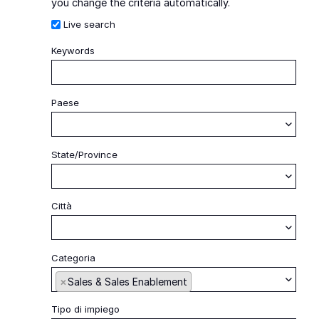
you change the criteria automatically.
Live search
Keywords
Iniz
Paese
Begin typing to find suggestions
State/Province
Begin typing to find suggestions
Città
Begin typing to find suggestions
Categoria
Begin typing to find sug
×
Sales & Sales Enablement
Tipo di impiego