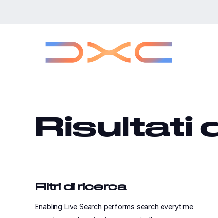
Passa
alla
pagina
principale
Risultati 
Filtri di ricerca
Enabling Live Search performs search everytime