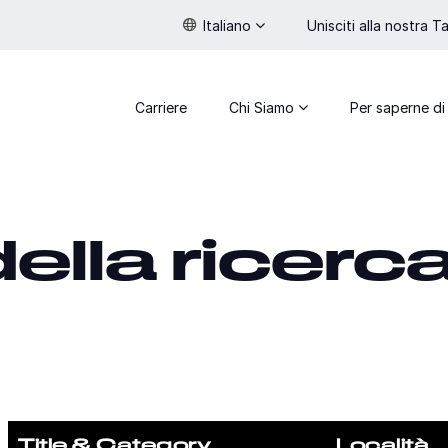
Italiano
Unisciti alla nostra 
Carriere
Chi Siamo
Per saperne di
della ricerc
Title & Category
Località