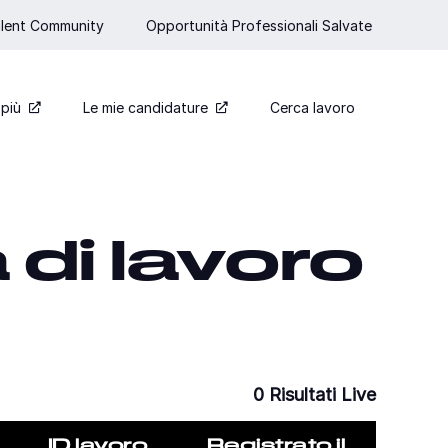
Talent Community
Opportunità Professionali Salvate
 più
Le mie candidature
Cerca lavoro
a di lavoro
0
Risultati Live
ID lavoro
Registrato il