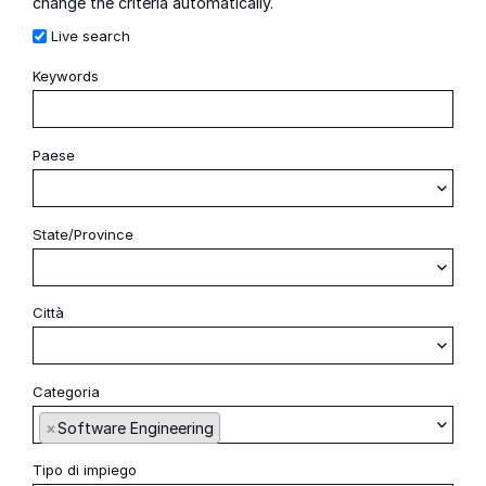
change the criteria automatically.
Live search
Italiano
Keywords
Iniz
Paese
Begin typing to find suggestions
State/Province
Begin typing to find suggestions
Città
Begin typing to find suggestions
Categoria
Begin typing to find suggestions
×
Software Engineering
Tipo di impiego