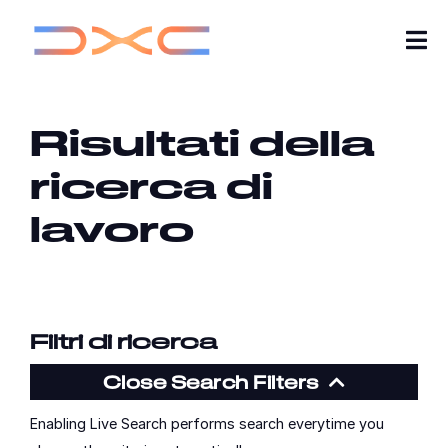
Tog
Nav
Carriere
Risultati della
Chi Siamo
ricerca di
lavoro
Per saperne di più
Le mie candidature
Cerca lavoro
Filtri di ricerca
Close Search Filters
Unisciti alla nostra Talent Community
Enabling Live Search performs search everytime you