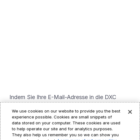
Indem Sie Ihre E-Mail-Adresse in die DXC
Technology Talent Community (einen Dienst
We use cookies on our website to provide you the best
von Symphony Talent) eingeben und „Weiter“
experience possible. Cookies are small snippets of
auswählen, erklären Sie sich damit
data stored on your computer. These cookies are used
einverstanden, dass Informationen über Sie
to help operate our site and for analytics purposes.
Hi, I’m CARA - your
They also help us remember you so we can show you
gesammelt, verwendet, übertragen und