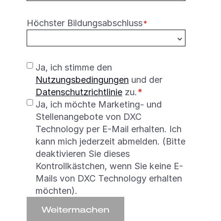
Höchster Bildungsabschluss
*
Ja, ich stimme den
(öffnet
Nutzungsbedingungen
und der
(öffnet
in
Datenschutzrichtlinie
zu.
*
in
neuem
Ja, ich möchte Marketing- und
neuem
Fenster)
Stellenangebote von DXC
Fenster)
Technology per E-Mail erhalten. Ich
kann mich jederzeit abmelden. (Bitte
deaktivieren Sie dieses
Kontrollkästchen, wenn Sie keine E-
Mails von DXC Technology erhalten
möchten).
Weitermachen