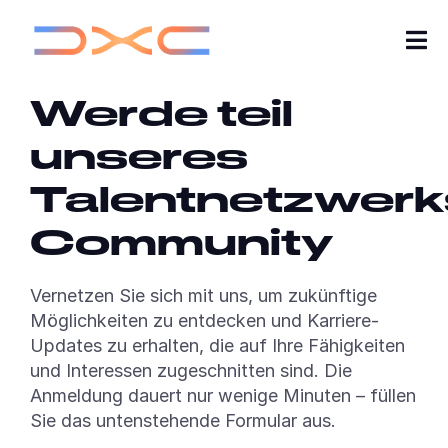
Tog
Nav
Werde teil
Karriere
unseres
Über uns
Talentnetzwerk
Insights von DXC
Community
Meine Bewerbungen
Vernetzen Sie sich mit uns, um zukünftige
Möglichkeiten zu entdecken und Karriere-
Jobs suchen
Updates zu erhalten, die auf Ihre Fähigkeiten
und Interessen zugeschnitten sind. Die
Werde Teil unserer Talent-Community
Anmeldung dauert nur wenige Minuten – füllen
Sie das untenstehende Formular aus.