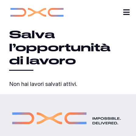
Tog
Nav
Salva
Carriere
l’opportunità
Chi Siamo
di lavoro
Per saperne di più
Table
Le mie candidature
Non hai lavori salvati attivi.
with
saved
Cerca lavoro
jobs
Unisciti alla nostra Talent Community